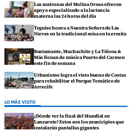
Las matronas del Molina Orosa ofrecen
apoyo especializado a la lactancia
materna las 24 horas del día
Teguise honra a Nuestra Señora de Las
Nieves en la tradicional misa en la ermita
Bustamante, Muchachito y La Tiñosa &
Más llenan de música Puerto del Carmen
este fin de semana
Urbanismo logra el visto bueno de Costas
para rehabilitar el Parque Temático de
Arrecife
LO MÁS VISTO
¿Dónde ver la final del Mundial en
Lanzarote? Estos son los municipios que
instalarán pantallas gigantes