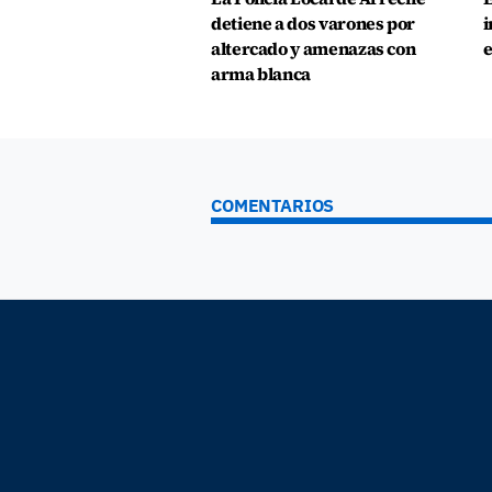
detiene a dos varones por
i
altercado y amenazas con
e
arma blanca
COMENTARIOS