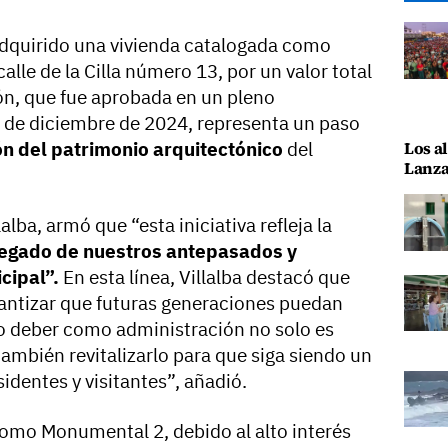
adquirido una vivienda catalogada como
calle de la Cilla número 13, por un valor total
ón, que fue aprobada en un pleno
3 de diciembre de 2024, representa un paso
Los al
n del patrimonio arquitectónico
del
Lanza
lalba, armó que “esta iniciativa refleja la
legado de nuestros antepasados y
cipal”.
En esta línea, Villalba destacó que
rantizar que futuras generaciones puedan
ro deber como administración no solo es
ambién revitalizarlo para que siga siendo un
sidentes y visitantes”, añadió.
como Monumental 2, debido al alto interés