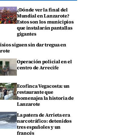
¿Dónde ver la final del
Mundial en Lanzarote?
Estos son los municipios
que instalarán pantallas
gigantes
isios siguen sin dar tregua en
rote
Operación policial en el
centro de Arrecife
Ecofinca Vegacosta: un
restaurante que
homenajea la historia de
Lanzarote
La patera de Arrieta era
narcotráfico: detenidos
tres españoles y un
francés