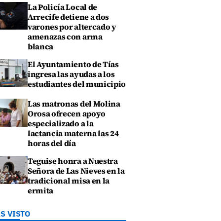
La Policía Local de
Arrecife detiene a dos
varones por altercado y
amenazas con arma
blanca
El Ayuntamiento de Tías
ingresa las ayudas a los
estudiantes del municipio
Las matronas del Molina
Orosa ofrecen apoyo
especializado a la
lactancia materna las 24
horas del día
Teguise honra a Nuestra
Señora de Las Nieves en la
tradicional misa en la
ermita
S VISTO