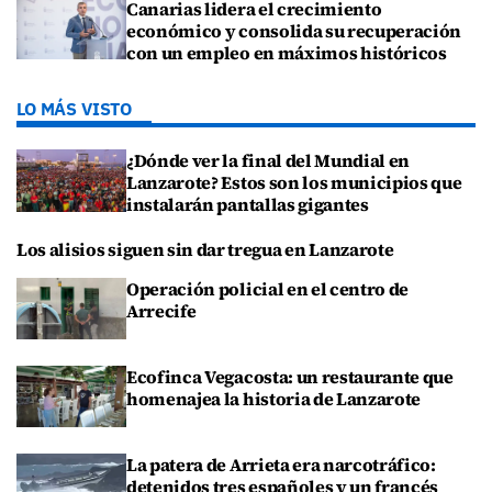
Canarias lidera el crecimiento
económico y consolida su recuperación
con un empleo en máximos históricos
LO MÁS VISTO
¿Dónde ver la final del Mundial en
Lanzarote? Estos son los municipios que
instalarán pantallas gigantes
Los alisios siguen sin dar tregua en Lanzarote
Operación policial en el centro de
Arrecife
Ecofinca Vegacosta: un restaurante que
homenajea la historia de Lanzarote
La patera de Arrieta era narcotráfico:
detenidos tres españoles y un francés