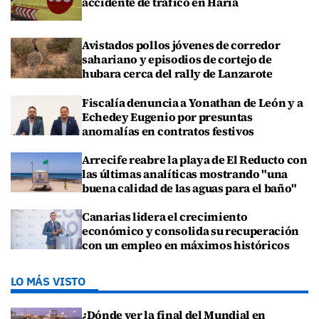
accidente de tráfico en Haría
Avistados pollos jóvenes de corredor
sahariano y episodios de cortejo de
hubara cerca del rally de Lanzarote
Fiscalía denuncia a Yonathan de León y a
Echedey Eugenio por presuntas
anomalías en contratos festivos
Arrecife reabre la playa de El Reducto con
las últimas analíticas mostrando "una
buena calidad de las aguas para el baño"
Canarias lidera el crecimiento
económico y consolida su recuperación
con un empleo en máximos históricos
LO MÁS VISTO
¿Dónde ver la final del Mundial en