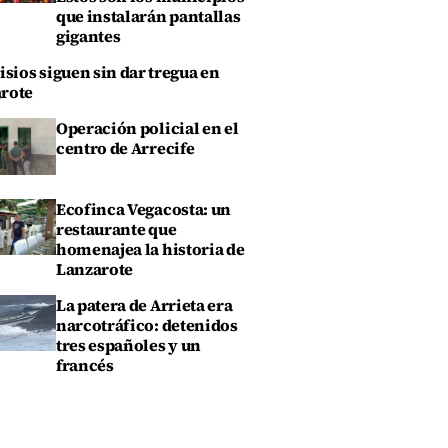
que instalarán pantallas
gigantes
isios siguen sin dar tregua en
rote
Operación policial en el
centro de Arrecife
Ecofinca Vegacosta: un
restaurante que
homenajea la historia de
Lanzarote
La patera de Arrieta era
narcotráfico: detenidos
tres españoles y un
francés