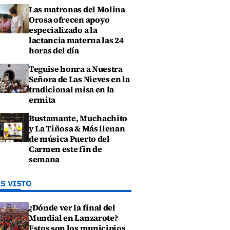
Las matronas del Molina
Orosa ofrecen apoyo
especializado a la
lactancia materna las 24
horas del día
Teguise honra a Nuestra
Señora de Las Nieves en la
tradicional misa en la
ermita
Bustamante, Muchachito
y La Tiñosa & Más llenan
de música Puerto del
Carmen este fin de
semana
S VISTO
¿Dónde ver la final del
Mundial en Lanzarote?
Estos son los municipios