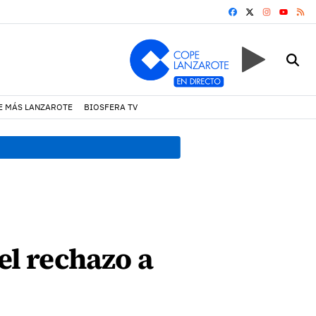
FACEBOOK
X
INSTAGRA
RS
YOUTUB
E MÁS LANZAROTE
BIOSFERA TV
12:28 h.
El Ayuntamiento de
el rechazo a