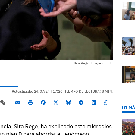
Sira Rego. Imagen: EFE.
Actualizado:
24/07/24 |
17:20
| TIEMPO DE LECTURA: 8 MIN.
LO MÁ
ncia, Sira Rego, ha explicado este miércoles
 un plan B para abordar el fenómeno