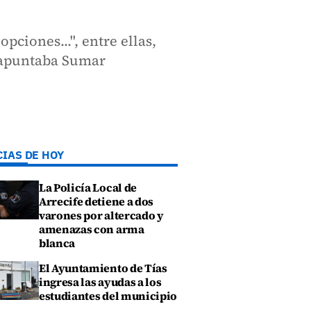
pciones...", entre ellas,
r apuntaba Sumar
CIAS DE HOY
La Policía Local de
Arrecife detiene a dos
varones por altercado y
amenazas con arma
blanca
El Ayuntamiento de Tías
ingresa las ayudas a los
estudiantes del municipio