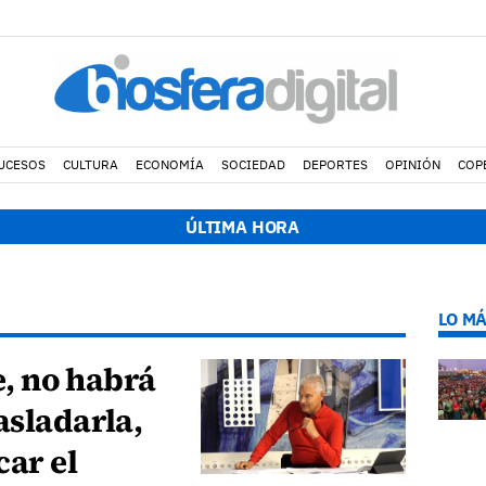
UCESOS
CULTURA
ECONOMÍA
SOCIEDAD
DEPORTES
OPINIÓN
COP
ÚLTIMA HORA
LO MÁ
re, no habrá
asladarla,
ar el