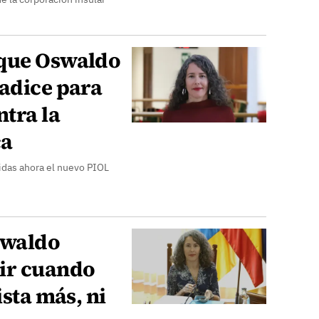
 que Oswaldo
radice para
tra la
ca
idas ahora el nuevo PIOL
swaldo
ir cuando
ista más, ni