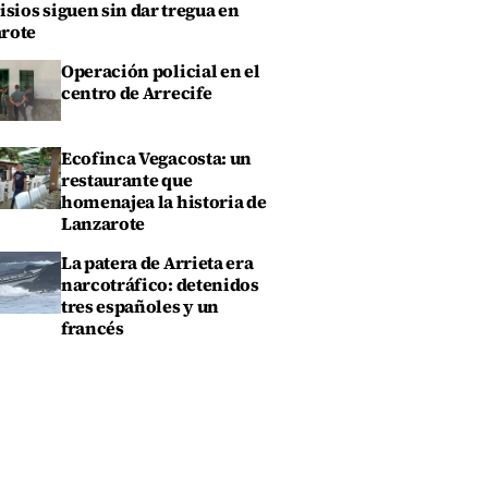
isios siguen sin dar tregua en
rote
Operación policial en el
centro de Arrecife
Ecofinca Vegacosta: un
restaurante que
homenajea la historia de
Lanzarote
La patera de Arrieta era
narcotráfico: detenidos
tres españoles y un
francés