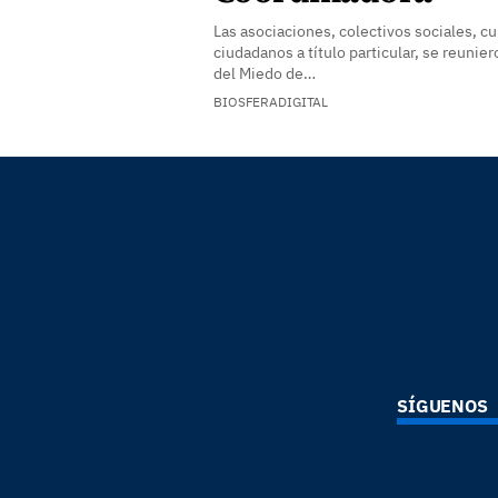
Las asociaciones, colectivos sociales, cu
ciudadanos a título particular, se reuni
del Miedo de…
BIOSFERADIGITAL
SÍGUENOS