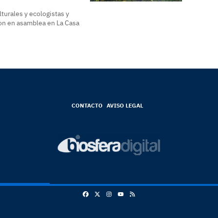
lturales y ecologistas y
eron en asamblea en La Casa
CONTACTO
AVISO LEGAL
Facebook
X
Instagram
RSS
Youtube