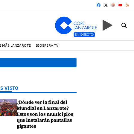
FACEBOOK
X
INSTAGRA
RS
YOUTUB
E MÁS LANZAROTE
BIOSFERA TV
17:11 h.
Arrecife reabre la p
S VISTO
¿Dónde ver la final del
Mundial en Lanzarote?
Estos son los municipios
que instalarán pantallas
gigantes