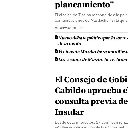
planeamiento"
El alcalde de Tías ha respondido a la pol
comunicaciones de Masdache “Si la quis
BIOSFERADIGITAL
Nuevo debate político por la torr
de acuerdo
Vecinos de Masdache se manifiest
Los vecinos de Masdache reclaman
El Consejo de Gobi
Cabildo aprueba el
consulta previa de
Insular
Desde este miércoles, 17 abril, comienza
pública previa a través de la página web 