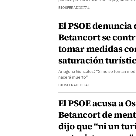
BIOSFERADIGITAL
El PSOE denuncia
Betancort se cont
tomar medidas con
saturación turísti
Ariagona González: “Si no se toman med
nacerá muerto”
BIOSFERADIGITAL
El PSOE acusa a O
Betancort de ment
dijo que “ni un tur