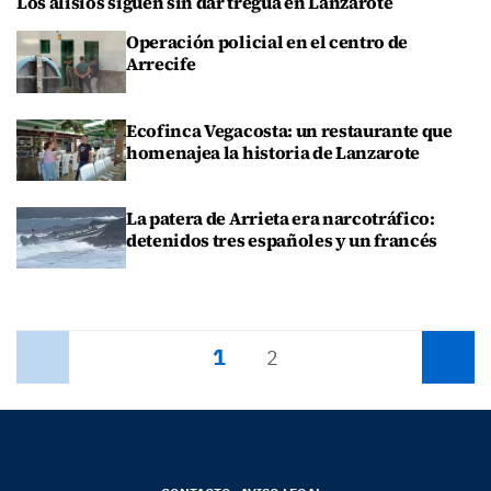
Los alisios siguen sin dar tregua en Lanzarote
Operación policial en el centro de
Arrecife
Ecofinca Vegacosta: un restaurante que
homenajea la historia de Lanzarote
La patera de Arrieta era narcotráfico:
detenidos tres españoles y un francés
1
Anterior
2
Siguiente